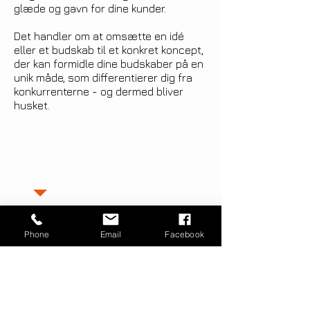
glæde og gavn for dine kunder.
Det handler om at omsætte en idé
eller et budskab til et konkret koncept,
der kan formidle dine budskaber på en
unik måde, som differentierer dig fra
konkurrenterne - og dermed bliver
husket.
"Når man gør som man plejer - får
man de resultater, man plejer"
Phone
Email
Facebook
Kontakt
IDevent & kommunikation
Adelgade 13
6000 Kolding